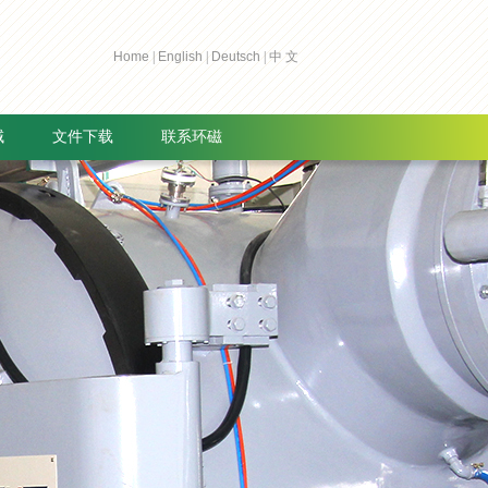
Home
|
English
|
Deutsch
|
中 文
域
文件下载
联系环磁