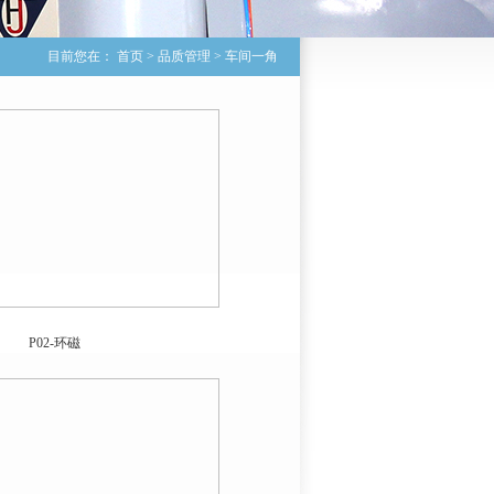
目前您在： 首页
>
品质管理
>
车间一角
P02-环磁