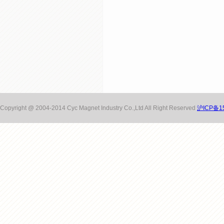
Copyright @ 2004-2014 Cyc Magnet Industry Co.,Ltd All Right Reserved
沪ICP备15